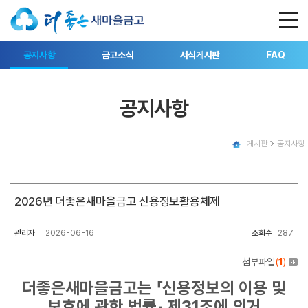
공지사항
금고소식
서식게시판
FAQ
공지사항
게시판
공지사항
2026년 더좋은새마을금고 신용정보활용체제
관리자
2026-06-16
조회수
287
첨부파일
(
1
)
더좋은새마을금고는 「신용정보의 이용 및
보호에 관한 법률」 제31조에 의거