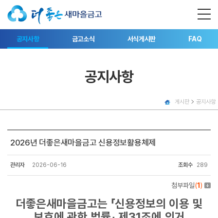
공지사항
금고소식
서식게시판
FAQ
공지사항
게시판
공지사항
2026년 더좋은새마을금고 신용정보활용체제
관리자
2026-06-16
조회수
289
첨부파일
(
1
)
더좋은새마을금고는 「신용정보의 이용 및
보호에 관한 법률」 제31조에 의거