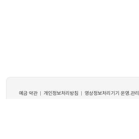
예금 약관
개인정보처리방침
영상정보처리기기 운영․관리
더좋은새마을금고
사업자등록번호 : 205-82-00877
서울
전화 : 02-963-3185
팩스 : 1층 02-957-2516(수신팀), 
© 더좋은새마을금고. All rights reserved.
Desigend by WebSi