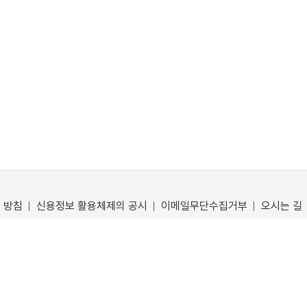
 방침
신용정보 활용체제의 공시
이메일무단수집거부
오시는 길
 동대문구 망우로 129
2층 02-6956-3158(총무팀), 3층 02-964-3185(여신팀)
te.co.kr