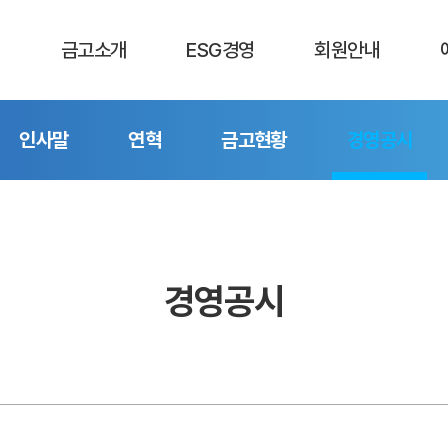
금고소개
ESG경영
회원안내
금고소개
ESG 소개
회원정보
추
인사말
연혁
금고현황
경영공시
인사말
ESG 목표
배당안내
입
연혁
ESG 활동내역
회원소식
금고현황
회원문화센터
경영공시
장학금안내
찾아오시는 길
경영공시
예