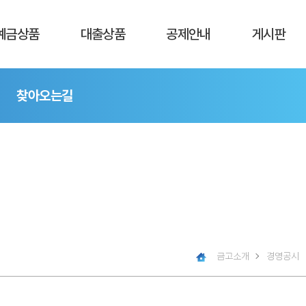
예금상품
대출상품
공제안내
게시판
천예금상품
대출상품
공제소개
공지사항
찾아오는길
출금통장 전용
대출금리안내
공제안내
금고소식
상품
1:1대출상담
공제료계산
서식게시판
목돈모으기
1:1 공제상담
FAQ
목돈굴리기
세율안내
금금리안내
예금자보호
카드소개
금고소개
경영공시